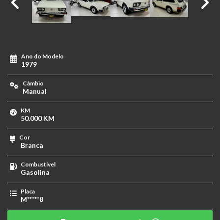
Ano do Modelo
1979
Câmbio
Manual
KM
50.000 KM
Cor
Branca
Combustível
Gasolina
Placa
M*****8